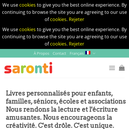
We use
cookies
to give you the best online experience. By
continuing to browse the site you are agreeing to our use
of
cookies
.
Rejeter
We use
cookies
to give you the best online experience. By
continuing to browse the site you are agreeing to our use
of
cookies
.
Rejeter
Skip
À Propos
Contact
Français
to
content
Livres personnalisés pour enfants,
familles, séniors, écoles et associations
Nous rendons la lecture et l'écriture
amusantes. Nous encourageons la
créativité. C'est drôle. C'est unique.