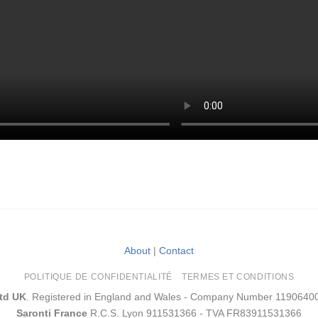
About
|
Contact
POLITIQUE DE CONFIDENTIALITÉ
TERMES ET CONDITIONS
Ltd UK
. Registered in England and Wales - Company Number 1190640
Saronti France
R.C.S. Lyon 911531366 - TVA FR83911531366