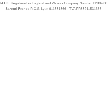
Ltd UK
. Registered in England and Wales - Company Number 1190640
Saronti France
R.C.S. Lyon 911531366 - TVA FR83911531366