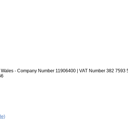
nd Wales - Company Number 11906400 | VAT Number 382 7593 
66
le)