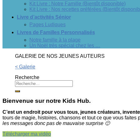
Kit Livre : Notre Famille (Bientôt disponible)
Kit Livre : Nos recettes préférées (Bientôt disponib
Livre d’activités Sénior
Pages Ludiques
Livres de Familles Personnalisés
Notre famille à la plage
Un Noël très spécial chez les …
GALERIE DE NOS JEUNES AUTEURS
< Galerie
Recherche
Bienvenue sur notre Kids Hub.
C’est un endroit pour vous tous, jeunes créateurs, inventeu
tours de magie, histoires, chansons et tout ce que vous faites 
les messages donc pas de mauvaise surprise 🙂
Télécharger ma vidéo