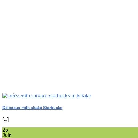
Délicieux milk-shake Starbucks
[...]
25
Juin