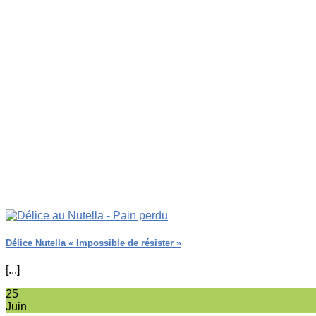
Délice Nutella « Impossible de résister »
[...]
25
Juin