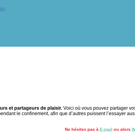
le)
rs et partageurs de plaisir.
Voici où vous pouvez partager vos 
pendant le confinement, afin que d’autres puissent l’essayer aus
Ne hésitez pas à
E-mail
ou alors
W