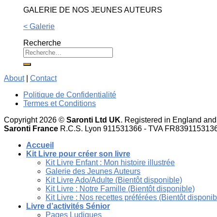
GALERIE DE NOS JEUNES AUTEURS
< Galerie
Recherche
About
|
Contact
Politique de Confidentialité
Termes et Conditions
Copyright 2026 ©
Saronti Ltd UK
. Registered in England a
Saronti France
R.C.S. Lyon 911531366 - TVA FR839115313
Accueil
Kit Livre pour créer son livre
Kit Livre Enfant : Mon histoire illustrée
Galerie des Jeunes Auteurs
Kit Livre Ado/Adulte (Bientôt disponible)
Kit Livre : Notre Famille (Bientôt disponible)
Kit Livre : Nos recettes préférées (Bientôt disponib
Livre d’activités Sénior
Pages Ludiques