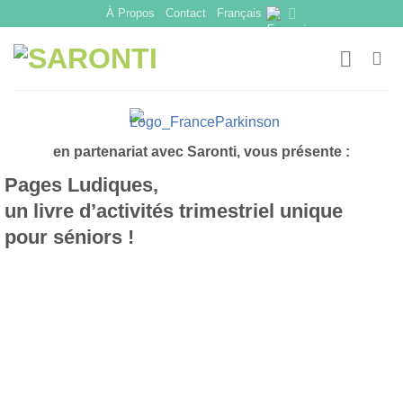
Skip
À Propos
Contact
Français
to
content
en partenariat avec Saronti, vous présente :
Pages Ludiques,
un livre d’activités trimestriel unique
pour séniors !