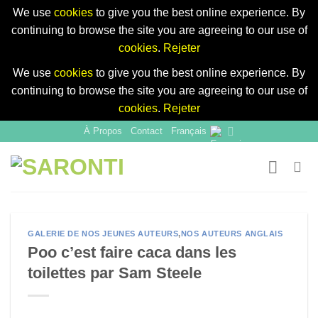
We use
cookies
to give you the best online experience. By
continuing to browse the site you are agreeing to our use of
cookies
.
Rejeter
We use
cookies
to give you the best online experience. By
continuing to browse the site you are agreeing to our use of
cookies
.
Rejeter
Skip
À Propos
Contact
Français
to
content
GALERIE DE NOS JEUNES AUTEURS
,
NOS AUTEURS ANGLAIS
Poo c’est faire caca dans les
toilettes par Sam Steele