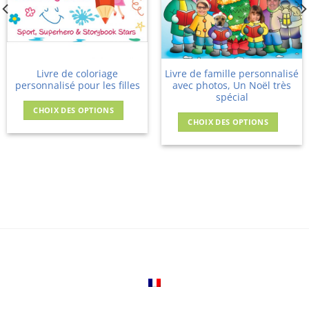
Livre de coloriage
Livre de famille personnalisé
personnalisé pour les filles
avec photos, Un Noël très
spécial
CHOIX DES OPTIONS
CHOIX DES OPTIONS
Ce
Ce
produit
produit
a
a
plusieurs
plusieurs
variations.
variations.
Les
Les
options
options
peuvent
peuvent
être
être
choisies
choisies
sur
sur
la
la
page